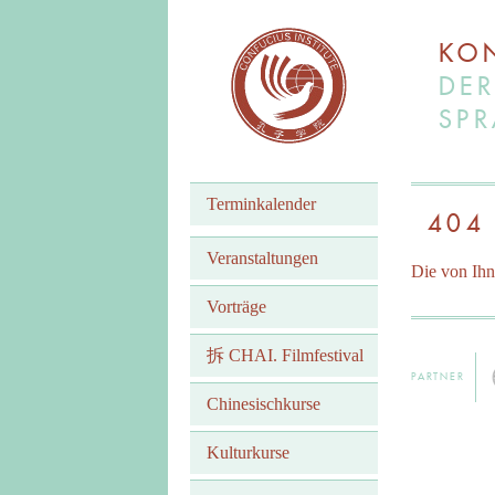
KON
DER
SPR
Terminkalender
404
Veranstaltungen
Die von Ihn
Vorträge
拆 CHAI. Filmfestival
PARTNER
Chinesischkurse
Kulturkurse