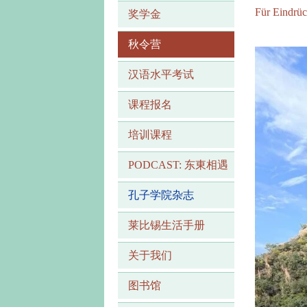
Für Eindrüc
奖学金
秋令营
汉语水平考试
课程报名
培训课程
PODCAST: 东東相遇
孔子学院杂志
莱比锡生活手册
关于我们
图书馆