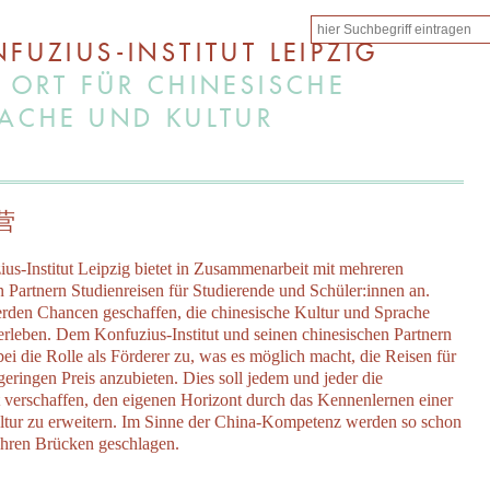
FUZIUS-INSTITUT LEIPZIG
 ORT FÜR CHINESISCHE
ACHE UND KULTUR
营
us-Institut Leipzig bietet in Zusammenarbeit mit mehreren
n Partnern Studienreisen für Studierende und Schüler:innen an.
den Chancen geschaffen, die chinesische Kultur und Sprache
erleben. Dem Konfuzius-Institut und seinen chinesischen Partnern
ei die Rolle als Förderer zu, was es möglich macht, die Reisen für
geringen Preis anzubieten. Dies soll jedem und jeder die
 verschaffen, den eigenen Horizont durch das Kennenlernen einer
tur zu erweitern. Im Sinne der China-Kompetenz werden so schon
ahren Brücken geschlagen.