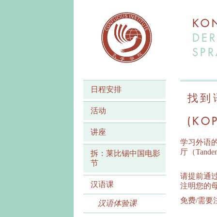
KON
DER
SPR
日程安排
找到
活动
(KOP
讲座
学习外语
厅（Tan
拆：莱比锡中国电影
节
请提前通过电子邮
汉语课
注明您的母
免费/需要
汉语体验课