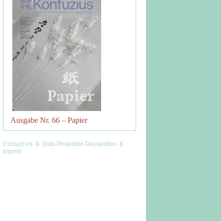
Ausgabe Nr. 66 – Papier
Contact Us
&
Data Protection Declaration
&
Imprint