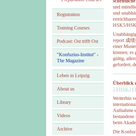
schriftlich
und mündli
und unabhäng
Registration
erreichbare
HSK5/HSK
Training Courses
Unabhängig 
report 成绩报告
Podcast: Ost trifft Ost
einer Muste
können; es g
"Konfuzius-Institut" -
gültig, alle
The Magazine
gefordert, d
Leben in Leipzig
Überblick 
About us
2
|
HSK3
|
Weiterhin v
Library
internation
Aufnahme ei
Videos
bestandene 
beim Akad
Archive
Die Konfuzi