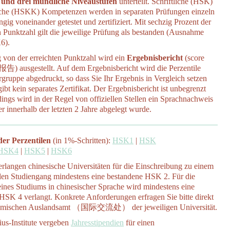
e und drei mündliche Niveaustufen
unterteilt. Schriftliche (HSK)
che (HSKK) Kompetenzen werden in separaten Prüfungen einzeln
ig voneinander getestet und zertifiziert. Mit sechzig Prozent der
n Punktzahl gilt die jeweilige Prüfung als bestanden (Ausnahme
6).
von der erreichten Punktzahl wird ein
Ergebnisbericht
(score
) ausgestellt. Auf dem Ergebnisbericht wird die Perzentile
rgruppe abgedruckt, so dass Sie Ihr Ergebnis in Vergleich setzen
ibt kein separates Zertifikat. Der Ergebnisbericht ist unbegrenzt
rdings wird in der Regel von offiziellen Stellen ein Sprachnachweis
er innerhalb der letzten 2 Jahre abgelegt wurde.
der Perzentilen
(in 1%-Schritten):
HSK1
|
HSK
HSK4
|
HSK5
|
HSK6
erlangen chinesische Universitäten für die Einschreibung zu einem
alen Studiengang mindestens eine bestandene HSK 2. Für die
nes Studiums in chinesischer Sprache wird mindestens eine
HSK 4 verlangt. Konkrete Anforderungen erfragen Sie bitte direkt
emischen Auslandsamt （国际交流处） der jeweiligen Universität.
us-Institute vergeben
Jahresstipendien
für einen