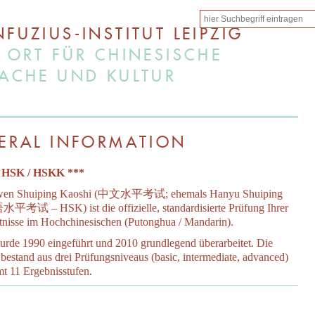
FUZIUS-INSTITUT LEIPZIG
 ORT FÜR CHINESISCHE
ACHE UND KULTUR
ERAL INFORMATION
 HSK / HSKK ***
wen Shuiping Kaoshi (中文水平考试; ehemals Hanyu Shuiping
平考试 – HSK) ist die offizielle, standardisierte Prüfung Ihrer
nisse im Hochchinesischen (Putonghua / Mandarin).
de 1990 eingeführt und 2010 grundlegend überarbeitet. Die
bestand aus drei Prüfungsniveaus (basic, intermediate, advanced)
mt 11 Ergebnisstufen.