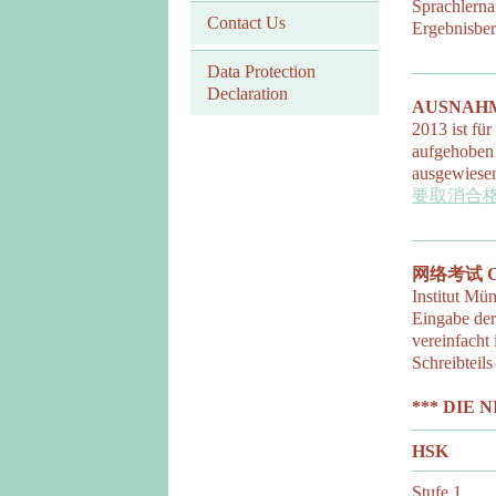
Sprachlern
Contact Us
Ergebnisber
Data Protection
Declaration
AUSNAHME 
2013 ist f
aufgehoben 
ausgewiesen
要取消合
网络考试 Com
Institut Mü
Eingabe der
vereinfacht
Schreibtei
*** DIE 
HSK
Stufe 1