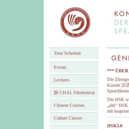
KON
DER
SPR
Time Schedule
GEN
Events
*** ÜBER
Die Zhong
Lectures
Kaoshi 汉语水
Sprachkennt
拆 CHAI. Filmfestival
Die HSK wur
Chinese Courses
„alte" HSK 
mit insgesa
Culture Classes
HSK3.0