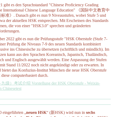
021 gibt es den Sprachstandard "Chinese Proficiency Grading
 for International Chinese Language Education" 《国际中文教育中
 Danach gibt es nun 9 Niveaustufen, wobei Stufe 5 und
etwa der aktuellen HSK entsprechen. Mit Erscheinen des Standards
mmen, die von einer "HSK3.0" sprechen und geänderten
forderungen.
er 2022 gibt es nun die Prüfungsstufe "HSK Oberstufe (Stufe 7-
 einer Prüfung die Niveaus 7-9 des neuen Standards kombiniert
lusive ins Chinesische zu übersetzen (schriftlich und mündlich). Im
tzen kann aus den Sprachen Koreanisch, Japanisch, Thailändisch,
ch und Englisch ausgewählt werden. Eine Anpassung der Stufen
mit Stand 11/2022 noch nicht angekündigt oder zu erwarten. In
 bietet das Konfuzius-Institut München die neue HSK Oberstufe
t diese computerbasiert durch.
）考试介绍 Vorstellung der HSK Oberstufe - Weixin-
 Chinesetest
0 eingeführten „
neuen HSK
“ (新HSK) wird nun in
sechs