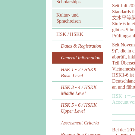
Scholarships
Seit Juli 2
Standards
Kultur- und
文水平等级标准》.
Sprachreisen
Stufe 6 in 
gibt es Sti
HSK / HSKK
Prüfungsan
Seit Novemb
Dates & Registration
9)", die in
abprüft, ink
General Information
Teil Überse
Vietnamesis
HSK 1 • 2 / HSKK
HSK1-6 ist 
Basic Level
Deutschland
an und führ
HSK 3 • 4 / HSKK
Middle Level
HSK（七—九级
Acocunt von
HSK 5 • 6 / HSKK
Upper Level
Assessment Criteria
Bei der 201
Preparation Courses