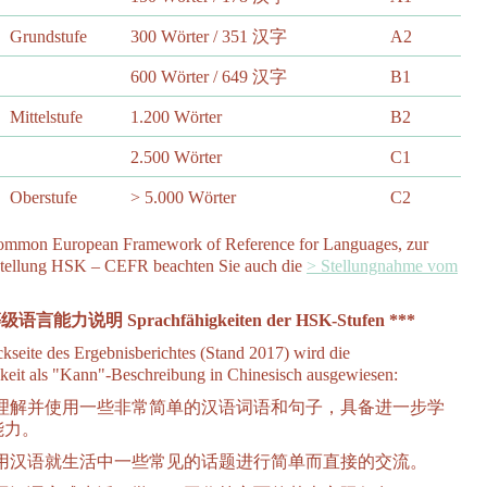
Grundstufe
300 Wörter / 351 汉字
A2
600 Wörter / 649 汉字
B1
Mittelstufe
1.200 Wörter
B2
2.500 Wörter
C1
Oberstufe
> 5.000 Wörter
C2
mmon European Framework of Reference for Languages, zur
tellung HSK – CEFR beachten Sie auch die
> Stellungnahme vom
级语言能力说明 Sprachfähigkeiten der HSK-Stufen ***
kseite des Ergebnisberichtes (Stand 2017) wird die
keit als "Kann"-Beschreibung in Chinesisch ausgewiesen:
: 能理解并使用一些非常简单的汉语词语和句子，具备进一步学
能力。
: 能用汉语就生活中一些常见的话题进行简单而直接的交流。