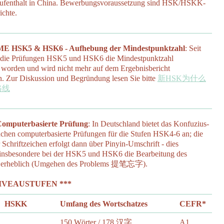
aufenthalt in China. Bewerbungsvoraussetzung sind HSK/HSKK-
ichte.
HSK5 & HSK6 - Aufhebung der Mindestpunktzahl
: Seit
ür die Prüfungen HSK5 und HSK6 die Mindestpunktzahl
worden und wird nicht mehr auf dem Ergebnisbericht
. Zur Diskussion und Begründung lesen Sie bitte
新HSK为什么
格线
puterbasierte Prüfung
: In Deutschland bietet das Konfuzius-
nchen computerbasierte Prüfungen für die Stufen HSK4-6 an; die
 Schriftzeichen erfolgt dann über Pinyin-Umschrift - dies
 insbesondere bei der HSK5 und HSK6 die Bearbeitung des
ls erheblich (Umgehen des Problems 提笔忘字).
NIVEAUSTUFEN ***
HSKK
Umfang des Wortschatzes
CEFR*
150 Wörter / 178 汉字
A1