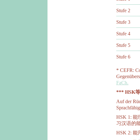
Stufe 2
Stufe 3
Stufe 4
Stufe 5
Stufe 6
* CEFR: Co
Gegenübers
FaCh.
*** HSK等
Auf der Rüc
Sprachfähig
HSK 1
习汉语的
HSK 2