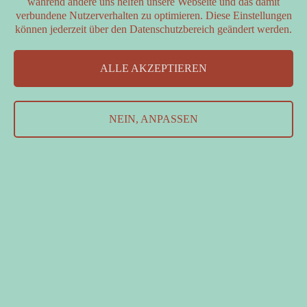
während andere uns helfen unsere Webseite und das damit
verbundene Nutzerverhalten zu optimieren. Diese Einstellungen
können jederzeit über den Datenschutzbereich geändert werden.
PARTNER
ALLE AKZEPTIEREN
FÖRDERER
Kontakt
&
Datenschutzerklärung
&
Impressum
NEIN, ANPASSEN