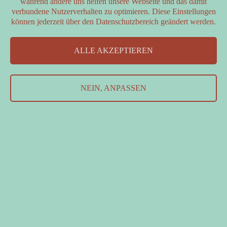
während andere uns helfen unsere Webseite und das damit
verbundene Nutzerverhalten zu optimieren. Diese Einstellungen
können jederzeit über den Datenschutzbereich geändert werden.
PARTNER
ALLE AKZEPTIEREN
FÖRDERER
Kontakt
&
Datenschutzerklärung
&
Impressum
NEIN, ANPASSEN