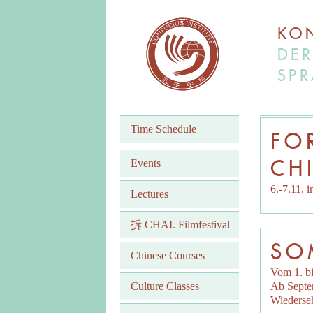
KON
DER
SPR
Time Schedule
FO
CH
Events
6.-7.11. 
Lectures
拆 CHAI. Filmfestival
SO
Chinese Courses
Vom 1. bi
Culture Classes
Ab Septem
Wiederse