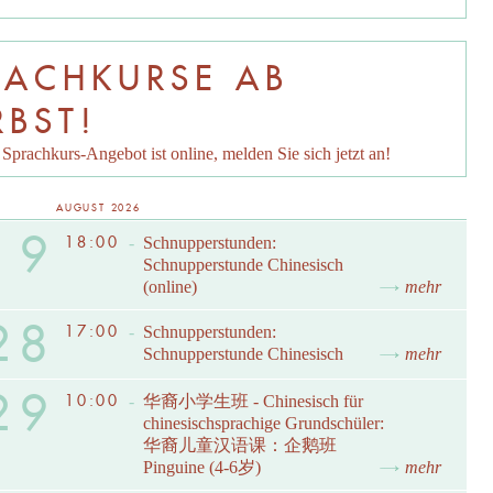
RACHKURSE AB
RBST!
Sprachkurs-Angebot ist online, melden Sie sich jetzt an!
AUGUST 2026
19
18:00
-
Schnupperstunden:
Schnupperstunde Chinesisch
(online)
mehr
28
17:00
-
Schnupperstunden:
Schnupperstunde Chinesisch
mehr
29
10:00
-
华裔小学生班 - Chinesisch für
chinesischsprachige Grundschüler:
华裔儿童汉语课：企鹅班
Pinguine (4-6岁)
mehr