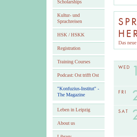
Scholarships
Kultur- und
SP
Sprachreisen
HE
HSK / HSKK
Das neue 
Registration
Training Courses
WED
Podcast: Ost trifft Ost
"Konfuzius-Institut" -
FRI
The Magazine
Leben in Leipzig
SAT
About us
Library