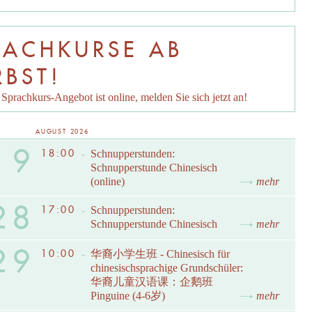
RACHKURSE AB
RBST!
Sprachkurs-Angebot ist online, melden Sie sich jetzt an!
AUGUST 2026
19
18:00
-
Schnupperstunden:
Schnupperstunde Chinesisch
(online)
mehr
28
17:00
-
Schnupperstunden:
Schnupperstunde Chinesisch
mehr
29
10:00
-
华裔小学生班 - Chinesisch für
chinesischsprachige Grundschüler:
华裔儿童汉语课：企鹅班
Pinguine (4-6岁)
mehr