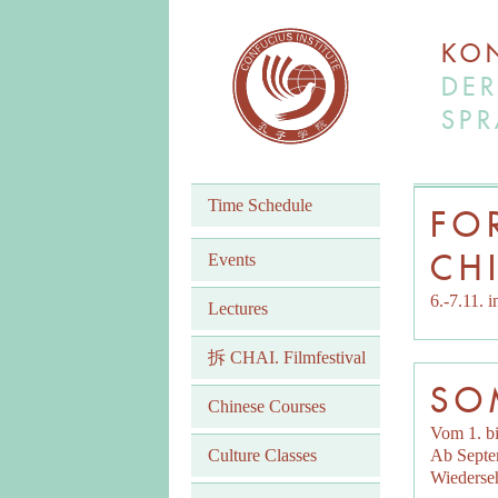
KON
DER
SPR
Time Schedule
FO
CH
Events
6.-7.11. 
Lectures
拆 CHAI. Filmfestival
SO
Chinese Courses
Vom 1. bi
Culture Classes
Ab Septem
Wiederse