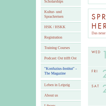
Scholarships
Kultur- und
SP
Sprachreisen
HE
HSK / HSKK
Das neue 
Registration
Training Courses
WED
Podcast: Ost trifft Ost
"Konfuzius-Institut" -
FRI
The Magazine
Leben in Leipzig
SAT
About us
Library