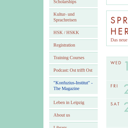
Scholarships
Kultur- und
SP
Sprachreisen
HE
HSK / HSKK
Das neue 
Registration
Training Courses
WED
Podcast: Ost trifft Ost
"Konfuzius-Institut" -
FRI
The Magazine
Leben in Leipzig
SAT
About us
Library