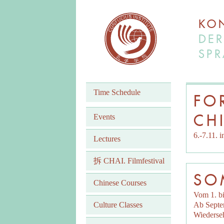
KON
DER
SPR
Time Schedule
FO
CH
Events
6.-7.11. 
Lectures
拆 CHAI. Filmfestival
SO
Chinese Courses
Vom 1. bi
Culture Classes
Ab Septem
Wiederse