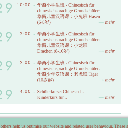
29
10:00
-
华裔小学生班 - Chinesisch für
chinesischsprachige Grundschüler:
华裔儿童汉语课：小兔班 Hasen
(6-8岁)
mehr
29
12:00
-
华裔小学生班 - Chinesisch für
chinesischsprachige Grundschüler:
华裔儿童汉语课：小龙班
Drachen (8-10岁)
mehr
29
12:00
-
华裔小学生班 - Chinesisch für
chinesischsprachige Grundschüler:
华裔少年汉语课：老虎班 Tiger
(10岁起)
mehr
29
14:00
-
Schülerkurse: Chinesisch-
Kinderkurs für...
mehr
others help us optimise our website and related user behaviour. These se