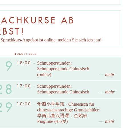
RACHKURSE AB
RBST!
Sprachkurs-Angebot ist online, melden Sie sich jetzt an!
AUGUST 2026
19
18:00
-
Schnupperstunden:
Schnupperstunde Chinesisch
(online)
mehr
28
17:00
-
Schnupperstunden:
Schnupperstunde Chinesisch
mehr
29
10:00
-
华裔小学生班 - Chinesisch für
chinesischsprachige Grundschüler:
华裔儿童汉语课：企鹅班
Pinguine (4-6岁)
mehr