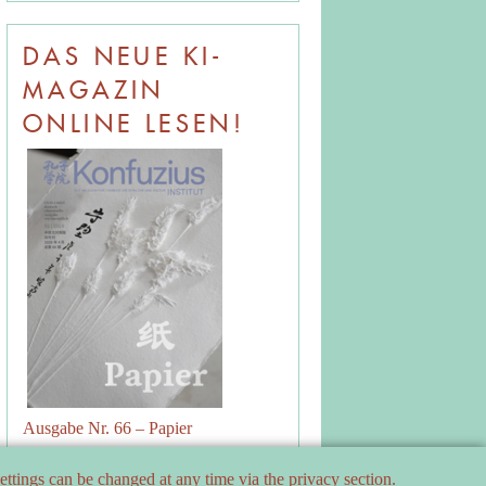
DAS NEUE KI-
MAGAZIN
ONLINE LESEN!
Ausgabe Nr. 66 – Papier
ttings can be changed at any time via the privacy section.
Contact Us
&
Data Protection Declaration
&