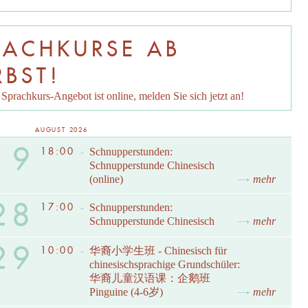
RACHKURSE AB
RBST!
Sprachkurs-Angebot ist online, melden Sie sich jetzt an!
AUGUST 2026
19
18:00
-
Schnupperstunden:
Schnupperstunde Chinesisch
(online)
mehr
28
17:00
-
Schnupperstunden:
Schnupperstunde Chinesisch
mehr
29
10:00
-
华裔小学生班 - Chinesisch für
chinesischsprachige Grundschüler:
华裔儿童汉语课：企鹅班
Pinguine (4-6岁)
mehr