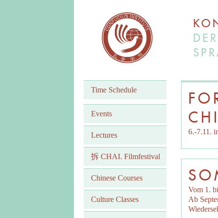
KON
DER
SPR
Time Schedule
FO
CH
Events
6.-7.11. 
Lectures
拆 CHAI. Filmfestival
SO
Chinese Courses
Vom 1. bi
Culture Classes
Ab Septem
Wiederse