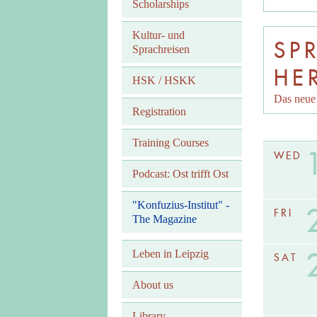
Scholarships
Kultur- und
SP
Sprachreisen
HE
HSK / HSKK
Das neue 
Registration
Training Courses
WED
Podcast: Ost trifft Ost
"Konfuzius-Institut" -
FRI
The Magazine
Leben in Leipzig
SAT
About us
Library